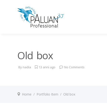
Old box
By
nadia
13 anni ago
No Comments
Home
/
Portfolio Item
/
Old box